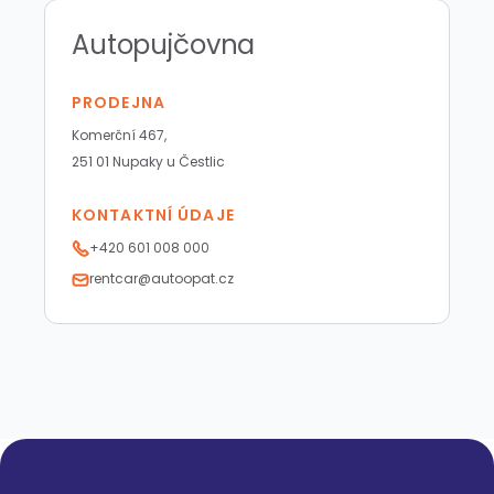
Autopujčovna
PRODEJNA
Komerční 467,
251 01 Nupaky u Čestlic
KONTAKTNÍ ÚDAJE
+420 601 008 000
rentcar@autoopat.cz