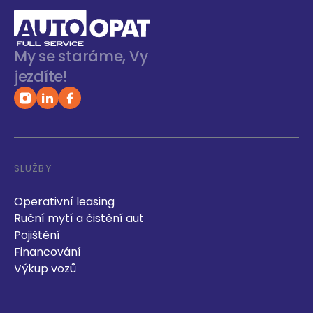
My se staráme, Vy
jezdíte!
SLUŽBY
Operativní leasing
Ruční mytí a čistění aut
Pojištění
Financování
Výkup vozů