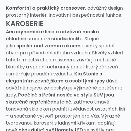
Komfortní a praktický crossover,
odvážný design,
prostorný interiér, inovativní bezpečnostní funkce.
KAROSERIE
Aerodynamické linie a odvážná maska
chladiče
umocní vaši individualitu. Stejně
jako
spoiler nad zadním oknem
a velký spodní
otvor pro přívod chladícího vzduchu. Skvělý vzhled
tohoto městského crossoveru završují mohutné
blatníky a spodní ochranný panel, který zároveň
usměrňuje proudění vzduchu.
Kia Stonic s
elegantním zevnějškem a osobitými rysy
dává
odvážně najevo, že poskytuje výjimečné potěšení z
jízdy.
Podélné střešní nosiče ve stylu SUV jsou
skutečně nepřehlédnutelné,
zatímco tmavě
tónovaná skla oken podnítí zvědavost ostatních lidí
– a současně vytvoří prostor jen pro Vás. Výrazně
tvarovanou karoserii s ladnými křivkami doplňují
nové
okouzlující světlomety LED
se světly pro