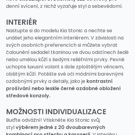
denní svícení, z nichž vyzařuje styl a sebevědomí.
INTERIÉR
Nastupte si do modelu Kia Stonic a nechte se
unášet jeho elegantním interiérem. V závislosti na
svých osobních preferencích si můžete vybrat
čalounění sedadel tkaninou ve dvou odstínech šedé
nebo umělou kůží s šedými reliéfními prvky. Pevně
uchopte luxusní volant s dole zploštělým věncem,
obšitým kůží. Potěšte své oči módními barevnými
ozdobnými prvky a detaily, jako je
kontrastní
prošívání nebo leskle černé ozdobné obložení
středové konzoly.
MOŽNOSTI INDIVIDUALIZACE
Buďte odvážní! Vtiskněte Kia Stonic svůj
styl
výběrem jedné z 20 dvoubarevných
kombinací pro střechu a karoserii.
V interiéru