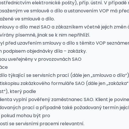
střednictvím elektronické pošty), příp. ústní. V případě
bsaženým ve smlouvě o dílo a ustanovením VOP má pře
ažené ve smlouvě o dílo.
mlouvy o dílo mezi SAO a zákazníkem včetně jejich změn 
írány písemně, jinak se k nim nepřihlíží.
byl před uzavřením smlouvy o dílo s těmito VOP seznámen
m podpisem objednávky díla – zakázky.
jsou uveřejněny v provozovnách SAO
ráce
dílo týkající se servisních prací (dále jen „smlouva o dílo“
 tiskopisu zakázkového formuláře SAO (dále jen „zakázka
st“), který podle
ienta vyplní pověřený zaměstnanec SAO. Klient je povin
dovaných prací a případně také požadovaný termín jeji
e, pokud mohou být pro
osti se servisními pracemi relevantní.