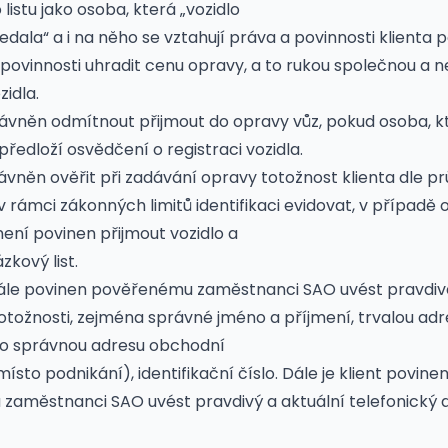
istu jako osoba, která „vozidlo
edala“ a i na něho se vztahují práva a povinnosti klienta 
povinnosti uhradit cenu opravy, a to rukou společnou a n
zidla.
rávněn odmítnout přijmout do opravy vůz, pokud osoba, kt
epředloží osvědčení o registraci vozidla.
rávněn ověřit při zadávání opravy totožnost klienta dle p
v rámci zákonných limitů identifikaci evidovat, v případě
není povinen přijmout vozidlo a
zkový list.
e dále povinen pověřenému zaměstnanci SAO uvést pravdiv
totožnosti, zejména správné jméno a příjmení, trvalou ad
bo správnou adresu obchodní
(místo podnikání), identifikační číslo. Dále je klient povine
aměstnanci SAO uvést pravdivý a aktuální telefonický 