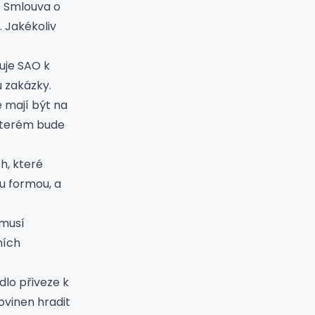
. Smlouva o
. Jakékoliv
uje SAO k
u zakázky.
é mají být na
kterém bude
h, které
u formou, a
 musí
ních
dlo přiveze k
ovinen hradit