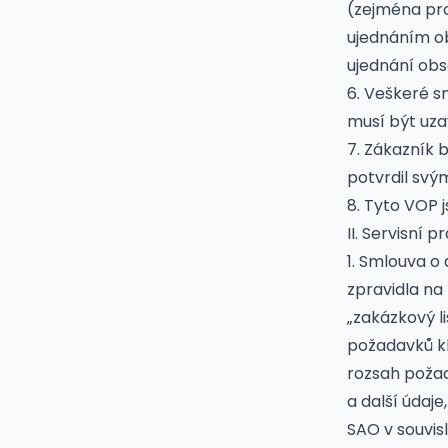
(zejména pro
ujednáním o
ujednání obs
6. Veškeré s
musí být uzav
7. Zákazník 
potvrdil svý
8. Tyto VOP 
II. Servisní p
1. Smlouva o 
zpravidla na
„zakázkový li
požadavků kl
rozsah poža
a další údaj
SAO v souvisl