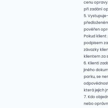
cenu opravy.
při zadání op
5. Vystupuje
předloženém 
pověřen opr
Pokud klient
podpisem zak
závazky klie
klientem za
6. Klienti za
jiného dokum
parku, se ne
odpovědnosti
která jejich
7. Kdo obje
nebo oprávně