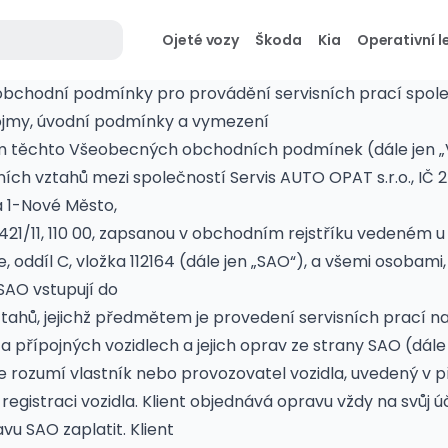
Ojeté vozy
Škoda
Kia
Operativní l
bchodní podmínky pro provádění servisních prací spole
pojmy, úvodní podmínky a vymezení
m těchto Všeobecných obchodních podmínek (dále jen „
ích vztahů mezi společností Servis AUTO OPAT s.r.o., IČ 2
 1-Nové Město,
1421/11, 110 00, zapsanou v obchodním rejstříku vedeném 
, oddíl C, vložka 112164 (dále jen „SAO“), a všemi osobami,
SAO vstupují do
tahů, jejichž předmětem je provedení servisních prací n
přípojných vozidlech a jejich oprav ze strany SAO (dále je
se rozumí vlastník nebo provozovatel vozidla, uvedený v
egistraci vozidla. Klient objednává opravu vždy na svůj úč
vu SAO zaplatit. Klient