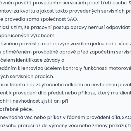
právněn pověřit provedením servisních prací třetí osobu.
entovi za kvalitu a jakost takto provedených servisních pr
ce provedla sama společnost SAO.
ouhlasí s tím, že pracovní postup opravy nemusí odpovíd
oporučených výrobcem.
právněna provést s motorovým vozidlem jednu nebo více
hu přiměřeném prováděné opravě před započetím servisn
čelem identifikace závady a
edáním klientovi za účelem kontroly funkčnosti motorové
ch servisních pracích.
orní klienta bez zbytečného odkladu na nevhodnou povah
ent k provedení díla předal, nebo příkazu, který mu klient
hl-li nevhodnost zjistit ani při
potřebné péče.
li nevhodná věc nebo příkaz v řádném provádění díla, SAO
zsahu přeruší až do výměny věci nebo změny příkazu; trv