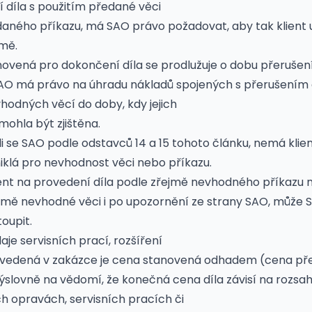
 díla s použitím předané věci
aného příkazu, má SAO právo požadovat, aby tak klient uč
mě.
anovená pro dokončení díla se prodlužuje o dobu přeruše
AO má právo na úhradu nákladů spojených s přerušením 
hodných věcí do doby, kdy jejich
ohla být zjištěna.
li se SAO podle odstavců 14 a 15 tohoto článku, nemá klie
niklá pro nevhodnost věci nebo příkazu.
klient na provedení díla podle zřejmě nevhodného příkazu 
jmě nevhodné věci i po upozornění ze strany SAO, může 
oupit.
daje servisních prací, rozšíření
a uvedená v zakázce je cena stanovená odhadem (cena př
výslovně na vědomí, že konečná cena díla závisí na rozsah
 opravách, servisních pracích či