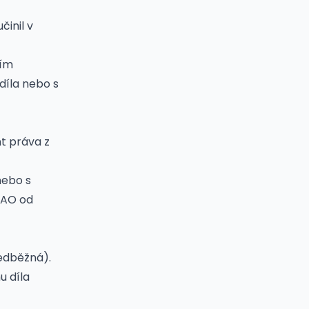
inil v
ním
díla nebo s
nt práva z
nebo s
SAO od
edběžná).
u díla