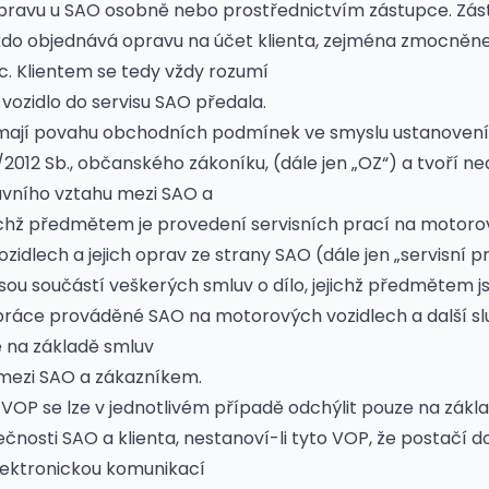
pravu u SAO osobně nebo prostřednictvím zástupce. Zá
kdo objednává opravu na účet klienta, zejména zmocněne
. Klientem se tedy vždy rozumí
 vozidlo do servisu SAO předala.
mají povahu obchodních podmínek ve smyslu ustanovení 
/2012 Sb., občanského zákoníku, (dále jen „OZ“) a tvoří ne
uvního vztahu mezi SAO a
jichž předmětem je provedení servisních prací na motoro
zidlech a jejich oprav ze strany SAO (dále jen „servisní p
jsou součástí veškerých smluv o dílo, jejichž předmětem js
í práce prováděné SAO na motorových vozidlech a další s
 na základě smluv
mezi SAO a zákazníkem.
 VOP se lze v jednotlivém případě odchýlit pouze na zák
čnosti SAO a klienta, nestanoví-li tyto VOP, že postačí 
lektronickou komunikací