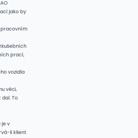
 SAO
ací jako by
at pracovním
 zkušebních
ích prací,
ho vozidla
u věci,
 dal. To
 je v
á-li klient