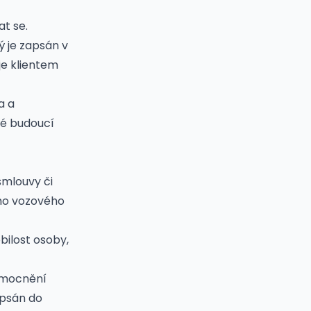
at se.
ý je zapsán v
je klientem
a a
ré budoucí
smlouvy či
ého vozového
bilost osoby,
zmocnění
apsán do