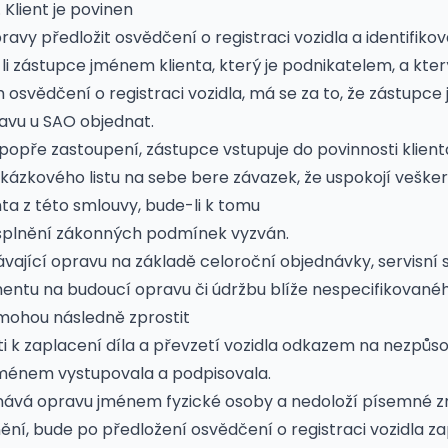
 Klient je povinen
ravy předložit osvědčení o registraci vozidla a identifikov
-li zástupce jménem klienta, který je podnikatelem, a kter
osvědčení o registraci vozidla, má se za to, že zástupce 
avu u SAO objednat.
 popře zastoupení, zástupce vstupuje do povinnosti klient
ázkového listu na sebe bere závazek, že uspokojí veške
nta z této smlouvy, bude-li k tomu
 splnění zákonných podmínek vyzván.
dávající opravu na základě celoroční objednávky, servisní 
entu na budoucí opravu či údržbu blíže nespecifikovan
mohou následně zprostit
 k zaplacení díla a převzetí vozidla odkazem na nezpůso
 jménem vystupovala a podpisovala.
dnává opravu jménem fyzické osoby a nedoloží písemné 
ní, bude po předložení osvědčení o registraci vozidla z