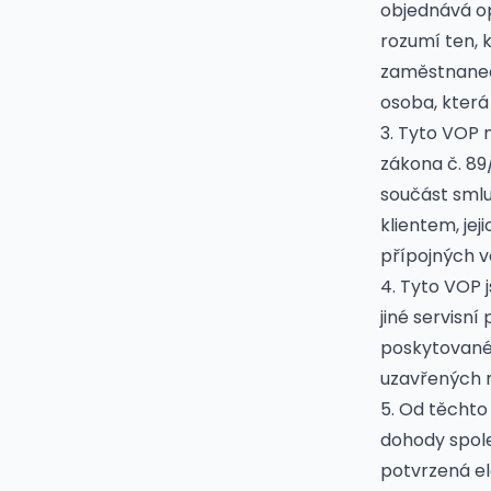
objednává o
rozumí ten, 
zaměstnanec
osoba, která
3. Tyto VOP 
zákona č. 89
součást sml
klientem, je
přípojných vo
4. Tyto VOP 
jiné servisn
poskytované
uzavřených 
5. Od těchto
dohody spole
potvrzená e