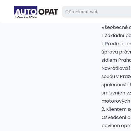
Všeobecné o
I. Základní 
1. Předměte
úprava právn
sídlem Praha
Navrátilova 
soudu v Praze
společností 
smluvních vz
motorových a 
2. Klientem 
Osvědčení o r
povinen opra