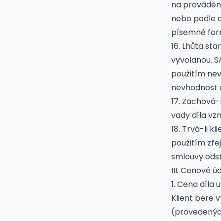
na provádění
nebo podle d
písemné for
16. Lhůta st
vyvolanou. S
použitím nev
nevhodnost m
17. Zachová-
vady díla vz
18. Trvá-li 
použitím zře
smlouvy odst
III. Cenové ú
1. Cena díl
Klient bere 
(provedených