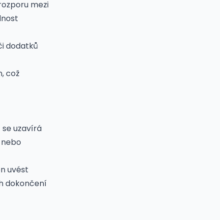
 rozporu mezi
dnost
či dodatků
, což
) se uzavírá
“ nebo
en uvést
ch dokončení