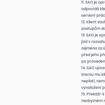
11. SAO je o
odpovídá kli
servisní prá
12. Klient s
postupům d
13. SAO je o
jízd v rozsa
zejména za ú
před jeho př
po provedený
14. SAO upoz
kterou mu kli
neplatí, nemo
vynaložení 
15. Překáží-
nezbytném ro