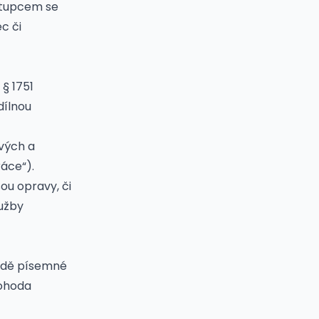
stupcem se
c či
§ 1751
dílnou
vých a
ráce“).
ou opravy, či
lužby
ladě písemné
dohoda