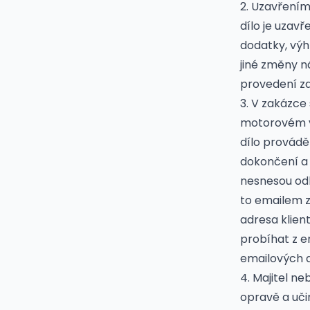
2. Uzavřením
dílo je uzav
dodatky, vý
jiné změny n
provedení za
3. V zakázce
motorovém v
dílo provád
dokončení a 
nesnesou odk
to emailem 
adresa klien
probíhat z e
emailových 
4. Majitel ne
opravě a uči