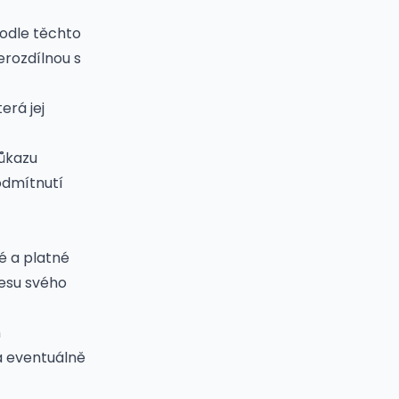
podle těchto
erozdílnou s
erá jej
růkazu
 odmítnutí
é a platné
resu svého
n
a eventuálně