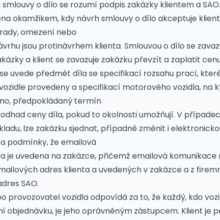
 smlouvy o dílo se rozumí podpis zakázky klientem a SAO
řena okamžikem, kdy návrh smlouvy o dílo akceptuje klient
hrady, omezení nebo
ávrhu jsou protinávrhem klienta. Smlouvou o dílo se zavaz
kázky a klient se zavazuje zakázku převzít a zaplatit cen
 se uvede předmět díla se specifikací rozsahu prací, kter
ozidle provedeny a specifikací motorového vozidla, na 
ěno, předpokládaný termín
odhad ceny díla, pokud to okolnosti umožňují. V případec
ladu, lze zakázku sjednat, případně změnit i elektronicko
za podmínky, že emailová
ta je uvedena na zakázce, přičemž emailová komunikace
mailových adres klienta a uvedených v zakázce a z firem
adres SAO.
bo provozovatel vozidla odpovídá za to, že každý, kdo vozi
ní objednávku, je jeho oprávněným zástupcem. Klient je p