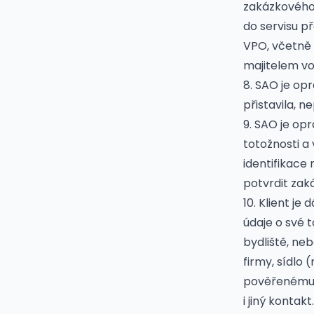
zakázkového l
do servisu př
VPO, včetně 
majitelem vo
8. SAO je op
přistavila, n
9. SAO je op
totožnosti a 
identifikace 
potvrdit zaká
10. Klient j
údaje o své 
bydliště, ne
firmy, sídlo 
pověřenému z
i jiný kontakt.