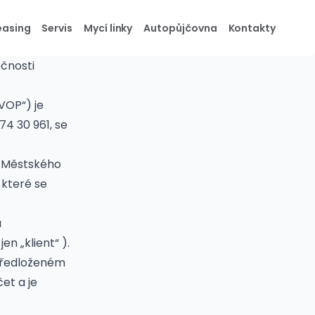
easing
Servis
Mycí linky
Autopůjčovna
Kontakty
čnosti
VOP“) je
74 30 961, se
u Městského
 které se
a
n „klient“ ).
 předloženém
et a je