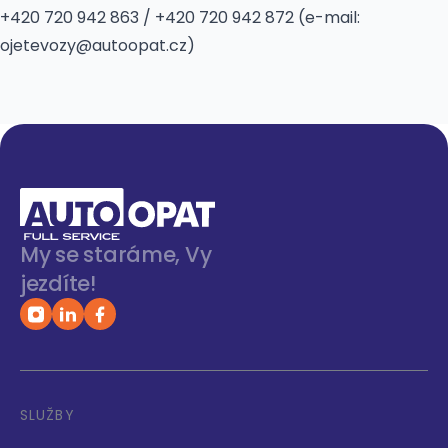
+420 720 942 863 / +420 720 942 872 (e-mail:
ojetevozy@autoopat.cz)
My se staráme, Vy
jezdíte!
SLUŽBY