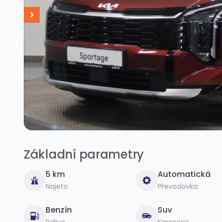
Základní parametry
5 km
Automatická
Najeto
Převodovka
Benzín
Suv