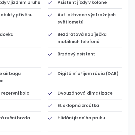
zdy v jízdním pruhu
Asistent jízdy v koloně
tability přívěsu
Aut. aktivace výstražných
světlometů
odovka
Bezdrátová nabíječka
mobilních telefonů
Brzdový asistent
e airbagu
Digitální příjem rádia (DAB)
ce
rezervní kolo
Dvouzónová klimatizace
El. sklopná zrcátka
ká ruční brzda
Hlídání jízdního pruhu