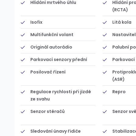
Hlídání mrtvého úhlu
Hlídání pr
(RCTA)
Isofix
Litá kola
Multifunkční volant
Nastavitel
Originál autorádio
Palubní po
Parkovací senzory přední
Parkovací 
Posilovač řízení
Protiprokl
(ASR)
Regulace rychlosti při jízdě
Repro
ze svahu
Senzor stěračů
Senzor svě
Sledování únavy řidiče
Stabilizac