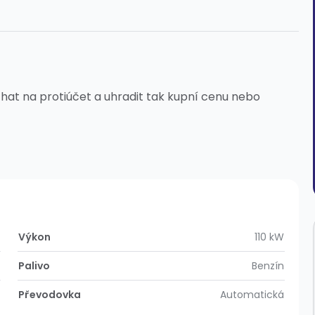
at na protiúčet a uhradit tak kupní cenu nebo
Výkon
110 kW
Palivo
Benzín
Převodovka
Automatická