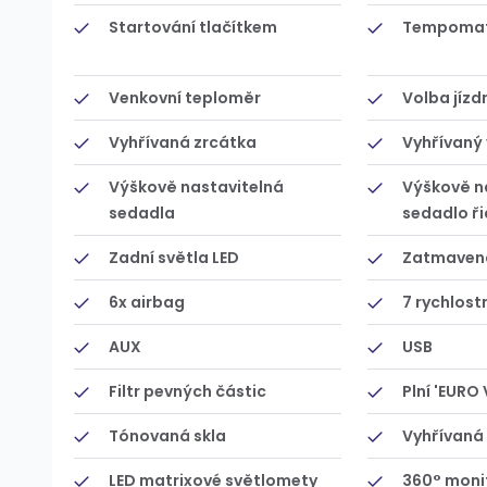
Startování tlačítkem
Tempoma
Venkovní teploměr
Volba jízd
Vyhřívaná zrcátka
Vyhřívaný 
Výškově nastavitelná
Výškově n
sedadla
sedadlo ři
Zadní světla LED
Zatmavená
6x airbag
7 rychlost
AUX
USB
Filtr pevných částic
Plní 'EURO 
Tónovaná skla
Vyhřívaná
LED matrixové světlomety
360° moni