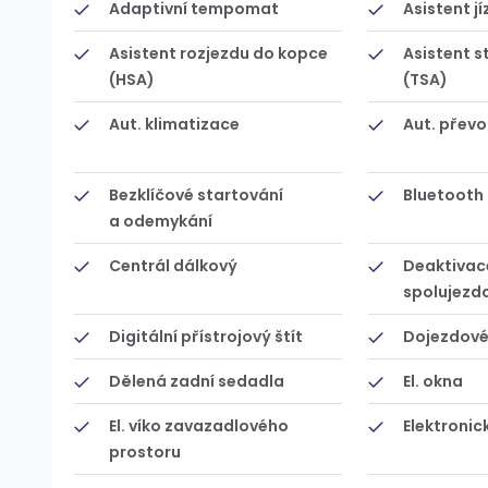
Adaptivní tempomat
Asistent jí
Asistent rozjezdu do kopce
Asistent s
(HSA)
(TSA)
Aut. klimatizace
Aut. přev
Bezklíčové startování
Bluetooth
a odemykání
Centrál dálkový
Deaktivac
spolujezd
Digitální přístrojový štít
Dojezdové 
Dělená zadní sedadla
El. okna
El. víko zavazadlového
Elektronic
prostoru