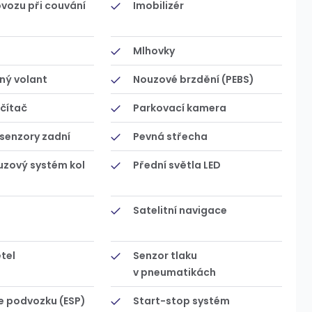
ovozu při couvání
Imobilizér
Mlhovky
ný volant
Nouzové brzdění (PEBS)
čítač
Parkovací kamera
senzory zadní
Pevná střecha
uzový systém kol
Přední světla LED
Satelitní navigace
tel
Senzor tlaku
v pneumatikách
e podvozku (ESP)
Start-stop systém