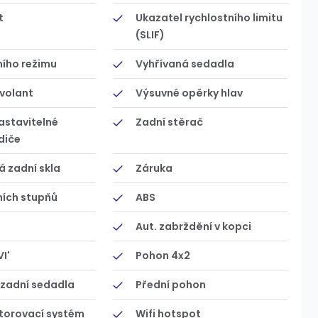
t
Ukazatel rychlostního limitu
(SLIF)
ního režimu
Vyhřívaná sedadla
volant
Výsuvné opěrky hlav
astavitelné
Zadní stěrač
diče
 zadní skla
Záruka
ních stupňů
ABS
Aut. zabrždění v kopci
VI'
Pohon 4x2
 zadní sedadla
Přední pohon
torovací systém
Wifi hotspot