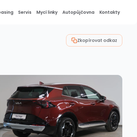
easing
Servis
Mycí linky
Autopůjčovna
Kontakty
Zkopírovat odkaz