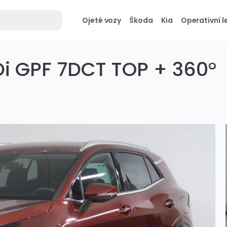
Ojeté vozy
Škoda
Kia
Operativní l
Di GPF 7DCT TOP + 360°