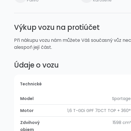
Palivo
Karoserie
Výkup vozu na protiúčet
Při nákupu vozu nám můžete Váš současný vůz nech
alespoň její část.
Údaje o vozu
Technické
Model
Sportage
Motor
1,6 T-GDi GPF 7DCT TOP + 360°
Zdvihový
1598 cm³
objem